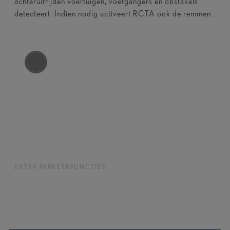
achteruitrijden voertuigen, voetgangers en obstakels
detecteert. Indien nodig activeert RCTA ook de remmen.
EXTRA PARKEERFUNCTIES
Extra ondersteuning om gemakkelijker
en met meer vertrouwen te parkeren.