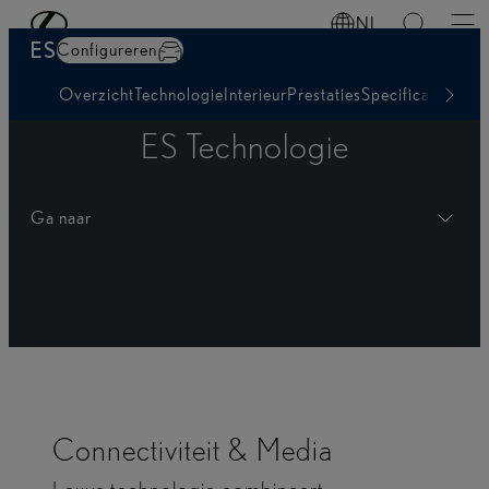
Ga naar de hoofdinhoud
(Druk op Enter)
NL
ES
Configureren
Overzicht
Technologie
Interieur
Prestaties
Specificaties
ES Technologie
Ga naar
Connectiviteit & Media