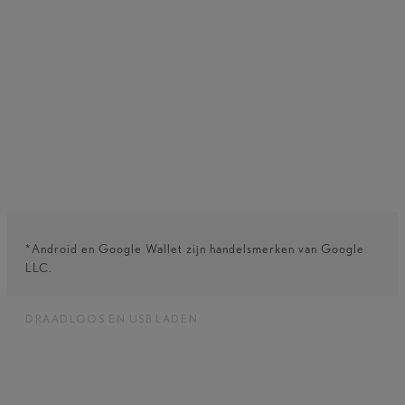
wagen op afstand delen met maximaal zes extra
gebruikers.
*Android en Google Wallet zijn handelsmerken van Google
LLC.
DRAADLOOS EN USB LADEN
Laad met het grootste gemak al uw
apparaten op.