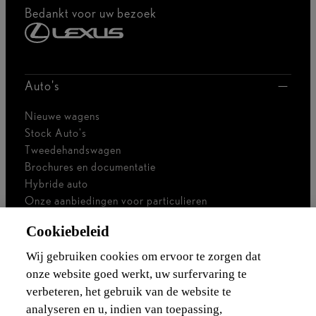
Bedankt voor uw bezoek
Auto's
Nieuwe wagens
Stock Auto's
Tweedehandswagen
Brochures en documentatie
Hybride auto
Onze aanbiedingen voor particulieren
Onze aanbiedingen voor professionals
Cookiebeleid
Bedrijfswagen
Ik ben zelfstandig
Wij gebruiken cookies om ervoor te zorgen dat
Voor vlootbeheerders
onze website goed werkt, uw surfervaring te
verbeteren, het gebruik van de website te
Waarborgen & financieringen
analyseren en u, indien van toepassing,