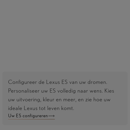
Temperatuur instellen of frisse lucht nodig? Vraag
Hey Lexus om de climate control in te stellen of een
portierraam te openen.
Configureer de Lexus ES van uw dromen.
Personaliseer uw ES volledig naar wens. Kies
uw uitvoering, kleur en meer, en zie hoe uw
ideale Lexus tot leven komt.
Uw ES configureren