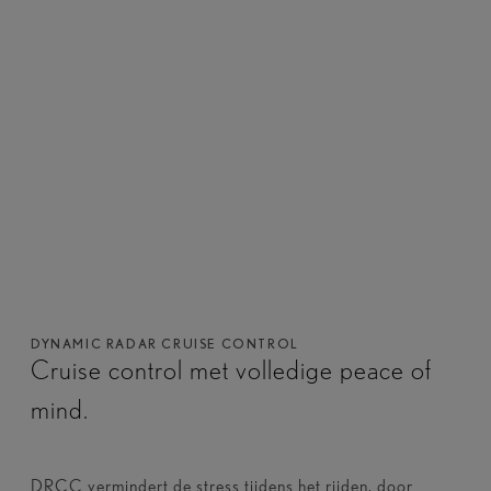
PCS maakt gebruik van camera's en sensoren aan
de voorzijde van de auto, om potentieel gevaar te
detecteren en automatisch de remmen te activeren
als dat nodig is.
DYNAMIC RADAR CRUISE CONTROL
Cruise control met volledige peace of
mind.
DRCC vermindert de stress tijdens het rijden, door