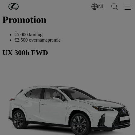
Ga naar de hoofdinhoud
(Druk op Enter)
NL
Promotion
€5.000 korting
€2.500 overnamepremie
UX 300h FWD