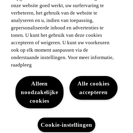
Voor vlootbeheerders
onze website goed werkt, uw surfervaring te
verbeteren, het gebruik van de website te
Waarborgen & financieringen
analyseren en u, indien van toepassing,
gepersonaliseerde inhoud en advertenties te
Ontdek Lexus
tonen. U kunt het gebruik van deze cookies
accepteren of weigeren. U kunt uw voorkeuren
Wettelijke vermelding
ook op elk moment aanpassen via de
onderstaande instellingen. Voor meer informatie,
raadpleeg
Alleen
Alle cookies
noodzakelijke
accepteren
Juridisch
Cookies
WLTP
Gegevensbescherming
cookies
Lexus-België © 2026
Cookie-instellingen