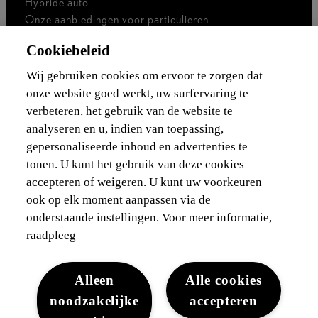
Hybride auto
Onze aanbiedingen voor particulieren
Onze aanbiedingen voor professionals
Cookiebeleid
Bedrijfswagen
Ik ben zelfstandig
Wij gebruiken cookies om ervoor te zorgen dat
Voor vlootbeheerders
onze website goed werkt, uw surfervaring te
verbeteren, het gebruik van de website te
Waarborgen & financieringen
analyseren en u, indien van toepassing,
gepersonaliseerde inhoud en advertenties te
Ontdek Lexus
tonen. U kunt het gebruik van deze cookies
accepteren of weigeren. U kunt uw voorkeuren
Wettelijke vermelding
ook op elk moment aanpassen via de
onderstaande instellingen. Voor meer informatie,
raadpleeg
Alleen
Alle cookies
noodzakelijke
accepteren
Juridisch
Cookies
WLTP
Gegevensbescherming