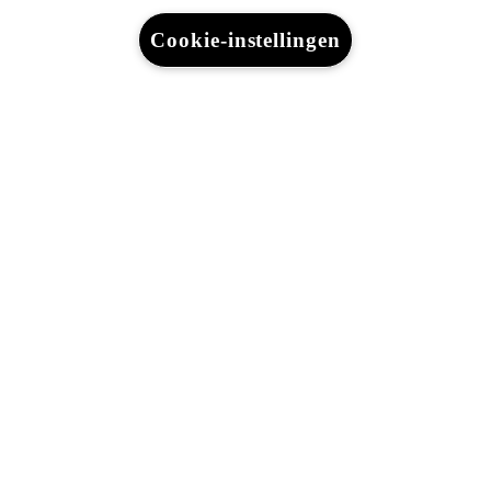
Ik ben zelfstandig
Cookie-instellingen
Voor vlootbeheerders
Waarborgen & financieringen
Ontdek Lexus
Wettelijke vermelding
Juridisch
Cookies
WLTP
Gegevensbescherming
Lexus-België © 2026