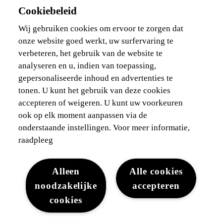
549€/maand excl. BTW*
Cookiebeleid
Configureer
Wij gebruiken cookies om ervoor te zorgen dat
onze website goed werkt, uw surfervaring te
verbeteren, het gebruik van de website te
Bedankt voor uw bezoek
analyseren en u, indien van toepassing,
gepersonaliseerde inhoud en advertenties te
tonen. U kunt het gebruik van deze cookies
accepteren of weigeren. U kunt uw voorkeuren
Auto's
ook op elk moment aanpassen via de
onderstaande instellingen. Voor meer informatie,
Nieuwe wagens
raadpleeg
Stock Auto's
Tweedehandswagen
Alleen
Alle cookies
Brochures en documentatie
Hybride auto
noodzakelijke
accepteren
Onze aanbiedingen voor particulieren
cookies
Onze aanbiedingen voor professionals
Bedrijfswagen