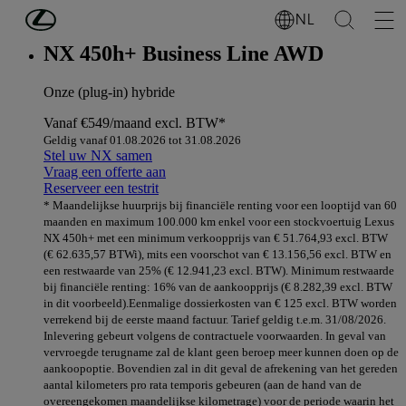
Ga naar de hoofdinhoud
(Druk op Enter)
NL
NX 450h+ Business Line AWD
Onze (plug-in) hybride
Vanaf
€549/maand
excl. BTW*
Geldig vanaf 01.08.2026 tot 31.08.2026
Stel uw NX samen
Vraag een offerte aan
Reserveer een testrit
* Maandelijkse huurprijs bij financiële renting voor een looptijd van 60
maanden en maximum 100.000 km enkel voor een stockvoertuig Lexus
NX 450h+ met een minimum verkoopprijs van € 51.764,93 excl. BTW
(€ 62.635,57 BTWi), mits een voorschot van € 13.156,56 excl. BTW en
een restwaarde van 25% (€ 12.941,23 excl. BTW). Minimum restwaarde
bij financiële renting: 16% van de aankoopprijs (€ 8.282,39 excl. BTW
in dit voorbeeld).Eenmalige dossierkosten van € 125 excl. BTW worden
verrekend bij de eerste maand factuur. Tarief geldig t.e.m. 31/08/2026.
Inlevering gebeurt volgens de contractuele voorwaarden. In geval van
vervroegde terugname zal de klant geen beroep meer kunnen doen op de
aankoopoptie. Bovendien zal in dit geval de afrekening van het gereden
aantal kilometers pro rata temporis gebeuren (aan de hand van de
overeengekomen maandelijkse kilometrage) voor de periode waarin het