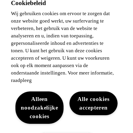
Cookiebeleid
Bedrijfswagen
Ik ben zelfstandig
Wij gebruiken cookies om ervoor te zorgen dat
Voor vlootbeheerders
onze website goed werkt, uw surfervaring te
verbeteren, het gebruik van de website te
Waarborgen & financieringen
analyseren en u, indien van toepassing,
gepersonaliseerde inhoud en advertenties te
Ontdek Lexus
tonen. U kunt het gebruik van deze cookies
accepteren of weigeren. U kunt uw voorkeuren
Wettelijke vermelding
ook op elk moment aanpassen via de
onderstaande instellingen. Voor meer informatie,
raadpleeg
Alleen
Alle cookies
noodzakelijke
accepteren
Juridisch
Cookies
WLTP
Gegevensbescherming
cookies
Lexus-België © 2026