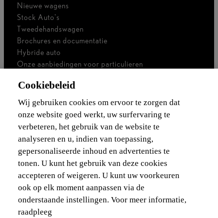
Nieuwe wagens
Stock Auto's
Tweedehandswagen
Brochures en documentatie
Hybride auto
Onze aanbiedingen voor particulieren
Onze aanbiedingen voor professionals
Cookiebeleid
Bedrijfswagen
Ik ben zelfstandig
Wij gebruiken cookies om ervoor te zorgen dat
Voor vlootbeheerders
onze website goed werkt, uw surfervaring te
verbeteren, het gebruik van de website te
Waarborgen & financieringen
analyseren en u, indien van toepassing,
gepersonaliseerde inhoud en advertenties te
Ontdek Lexus
tonen. U kunt het gebruik van deze cookies
accepteren of weigeren. U kunt uw voorkeuren
Wettelijke vermelding
ook op elk moment aanpassen via de
onderstaande instellingen. Voor meer informatie,
raadpleeg